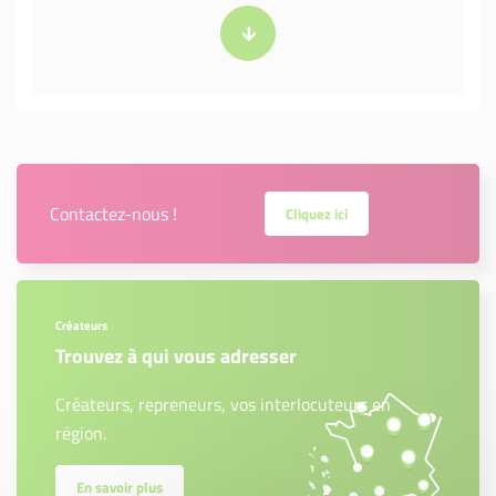
Contactez-nous !
Cliquez ici
Créateurs
Trouvez à qui vous adresser
Créateurs, repreneurs, vos interlocuteurs en
région.
En savoir plus