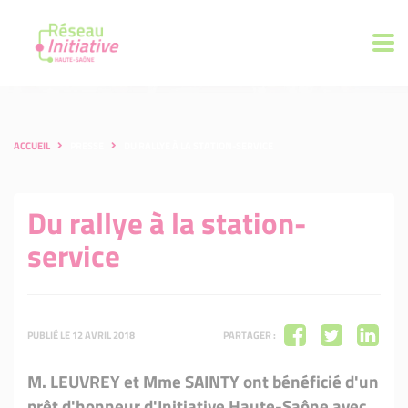
ACCUEIL
PRESSE
DU RALLYE À LA STATION-SERVICE
Du rallye à la station-
service
PUBLIÉ LE 12 AVRIL 2018
PARTAGER :
M. LEUVREY et Mme SAINTY ont bénéficié d'un
prêt d'honneur d'Initiative Haute-Saône avec