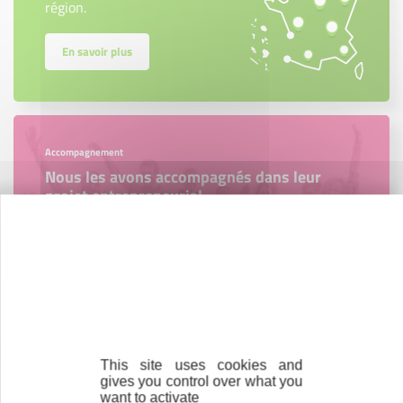
région.
En savoir plus
Accompagnement
Nous les avons accompagnés dans leur
projet entrepreneurial
Découvrez qui ils sont !
Parrainage
Vous souhaitez aider de jeunes
This site uses cookies and
entrepreneurs ?
gives you control over what you
want to activate