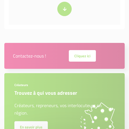
Contactez-nous !
Cliquez ici
Créateurs
Trouvez à qui vous adresser
Créateurs, repreneurs, vos interlocuteurs en
région.
En savoir plus