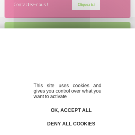
Contactez-nous !
Cliquez ici
Créateurs
Trouvez à qui vous adresser
Créateurs, repreneurs, vos interlocuteurs en
région.
En savoir plus
This site uses cookies and
gives you control over what you
want to activate
OK, ACCEPT ALL
Accompagnement
Nous les avons accompagnés dans leur
DENY ALL COOKIES
projet entrepreneurial